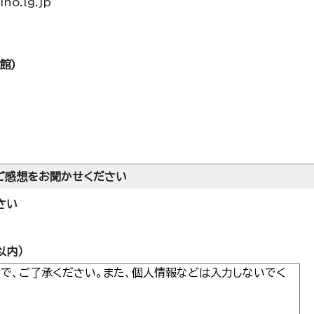
o.lg.jp
館)
ご感想をお聞かせください
さい
以内）