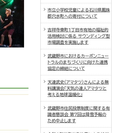
市立小学校児童による石川県鳳珠
郡穴水町への寄付について
吉祥寺東町1丁目市有地の福祉的
活用検討に係る サウンディング型
市場調査を実施します
武蔵野市におけるカーボンニュー
トラルのまちづくりに向けた連携
協定の締結について
天達武史（アマタツ）さんによる無
料講演会「天気の達人アマタツと
考える地球温暖化」
武蔵野市住民投票制度に関する有
識者懇談会 第7回は降雪予報の
ため中止します