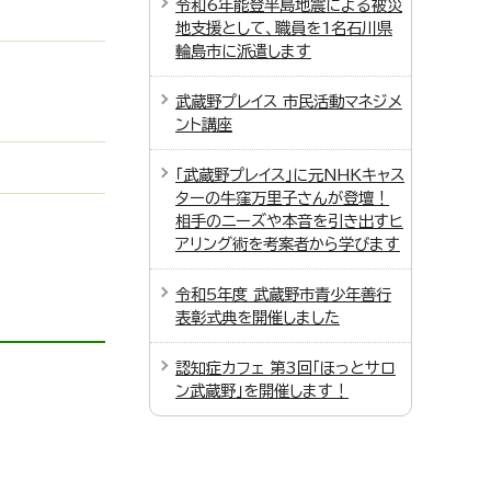
令和6年能登半島地震による被災
地支援として、職員を1名石川県
輪島市に派遣します
武蔵野プレイス 市民活動マネジメ
ント講座
「武蔵野プレイス」に元NHKキャス
ターの牛窪万里子さんが登壇！
相手のニーズや本音を引き出すヒ
アリング術を考案者から学びます
令和5年度 武蔵野市青少年善行
表彰式典を開催しました
認知症カフェ 第3回「ほっとサロ
ン武蔵野」を開催します！