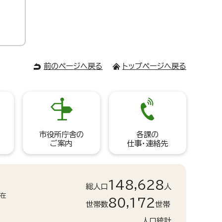
前のページへ戻る
トップページへ戻る
市役所庁舎の
各課の
ご案内
仕事・連絡先
148,628
総人口
人
現在
80,172
世帯数
世帯
人口統計