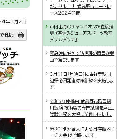
が走ります！ 武蔵野市ロードレ
ース2024開催
24年5月2日
市内出身のチャンピオンが直接指
導 『春休みジュニアスポーツ教室
で印刷
ダブルダッチ』
緊急時に備えて防災課の職員が動
画で解説します
3月11日（月曜日）に吉祥寺駅周
辺帰宅困難者対策訓練を実施しま
す
令和7年度採用 武蔵野市職員採
用試験 技術職の専門試験を廃止。
試験日程を大幅に前倒しします。
第30回「外国人による日本語スピ
ーチ大会」を開催します