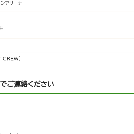
ンアリーナ
生
T CREW）
までご連絡ください