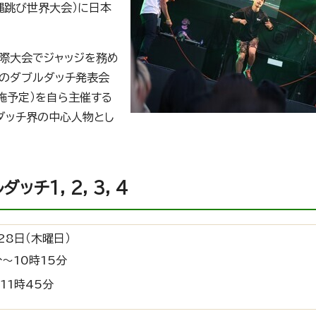
競技縄跳び世界大会）に日本
国際大会でジャッジを務め
大級のダブルダッチ発表会
実施予定）を自ら主催する
ダッチ界の中心人物とし
チ1, 2, 3, 4
28日（木曜日）
分～10時15分
～11時45分