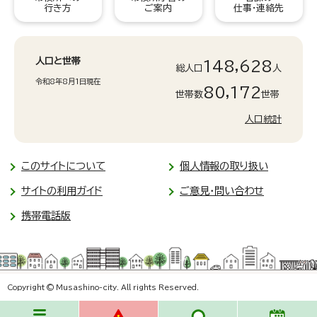
行き方
ご案内
仕事・連絡先
人口と世帯
148,628
総人口
人
令和8年8月1日現在
80,172
世帯数
世帯
人口統計
このサイトについて
個人情報の取り扱い
サイトの利用ガイド
ご意見・問い合わせ
携帯電話版
Copyright © Musashino-city. All rights Reserved.