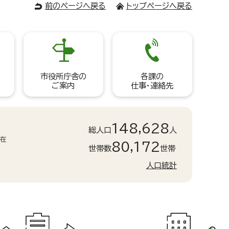
前のページへ戻る
トップページへ戻る
市役所庁舎の
各課の
ご案内
仕事・連絡先
148,628
総人口
人
現在
80,172
世帯数
世帯
人口統計