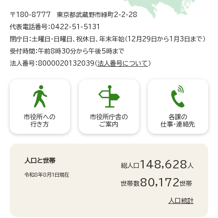
〒180-8777 東京都武蔵野市緑町2-2-28
代表電話番号：0422-51-5131
閉庁日：土曜日・日曜日、祝休日、年末年始（12月29日から1月3日まで）
受付時間：午前8時30分から午後5時まで
法人番号：8000020132039（
法人番号について
）
市役所への
市役所庁舎の
各課の
行き方
ご案内
仕事・連絡先
人口と世帯
148,628
総人口
人
令和8年8月1日現在
80,172
世帯数
世帯
人口統計