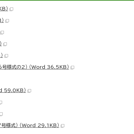
KB）
B）
）
）
式の2） （Word 36.5KB）
59.0KB）
式） （Word 29.1KB）