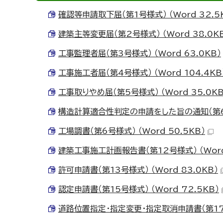
確認等申請取下届（第1号様式） （Word 32.5
建築主等変更届（第2号様式） （Word 38.0K
工事監理者届（第3号様式） （Word 63.0KB）
工事施工者届（第4号様式） （Word 104.4KB
工事取りやめ届（第5号様式） （Word 35.0KB
構造計算適合性判定の申請をした旨の通知（第6号様
工場調書（第6号様式） （Word 50.5KB）
建築工事施工計画報告書（第12号様式） （Word 
許可申請書（第13号様式） （Word 83.0KB）
認定申請書（第15号様式） （Word 72.5KB）
道路位置指定・指定変更・指定取消申請書（第17号様