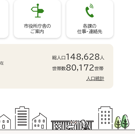
市役所庁舎の
各課の
ご案内
仕事・連絡先
148,628
総人口
人
現在
80,172
世帯数
世帯
人口統計