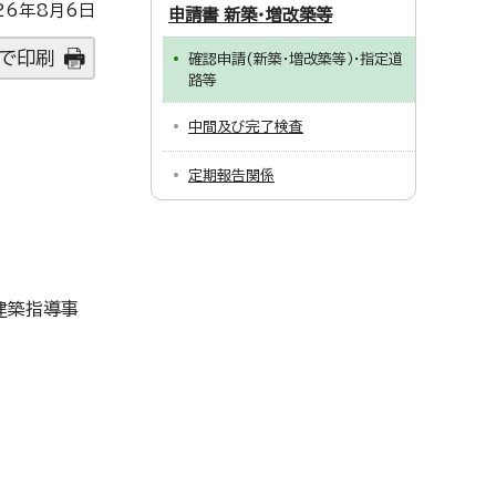
26年8月6日
申請書 新築・増改築等
で印刷
確認申請(新築・増改築等）・指定道
路等
中間及び完了検査
定期報告関係
建築指導事