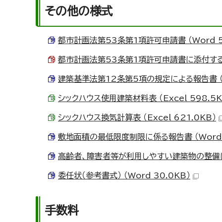
その他の様式
都市計画法第53条第1項許可申請書 （Word 5
都市計画法第53条第1項許可申請書に添付する図書
建築基準法第12条第5項の規定による報告書 （Wo
シックハウス使用建築材料表 （Excel 598.5K
シックハウス換気計算表 （Excel 621.0KB）
敷地面積の最低限度制限に係る報告書 （Word 3
高齢者、障害者等が利用しやすい建築物の整備に関す
委任状（参考書式） （Word 30.0KB）
手数料