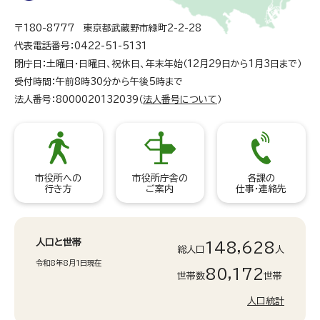
〒180-8777 東京都武蔵野市緑町2-2-28
代表電話番号：0422-51-5131
閉庁日：土曜日・日曜日、祝休日、年末年始（12月29日から1月3日まで）
受付時間：午前8時30分から午後5時まで
法人番号：8000020132039（
法人番号について
）
市役所への
市役所庁舎の
各課の
行き方
ご案内
仕事・連絡先
人口と世帯
148,628
総人口
人
令和8年8月1日現在
80,172
世帯数
世帯
人口統計