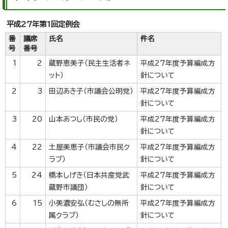
平成27年第1回定例会
番
議席
氏名
件名
号
番号
1
2
蔵野恵美子（民主生活者ネ
平成27年度予算編成方
ット）
針について
2
3
田辺あき子（市議会公明党）
平成27年度予算編成方
針について
3
20
山本あつし（市民の党）
平成27年度予算編成方
針について
4
22
土屋美恵子（市議会市民ク
平成27年度予算編成方
ラブ）
針について
5
24
橋本しげき（日本共産党武
平成27年度予算編成方
蔵野市議団）
針について
6
15
小美濃安弘（むさしの無所
平成27年度予算編成方
属クラブ）
針について