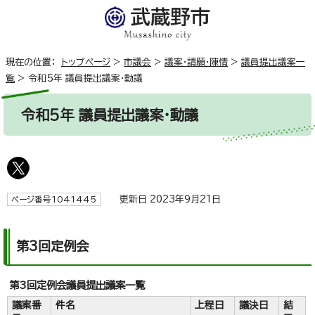
現在の位置：
トップページ
>
市議会
>
議案・請願・陳情
>
議員提出議案一
覧
>
令和5年 議員提出議案・動議
令和5年 議員提出議案・動議
更新日 2023年9月21日
ページ番号1041445
第3回定例会
第3回定例会議員提出議案一覧
議案番
件名
上程日
議決日
結