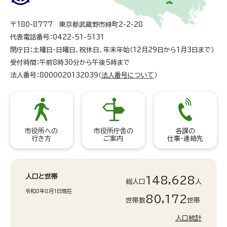
〒180-8777 東京都武蔵野市緑町2-2-28
代表電話番号：0422-51-5131
閉庁日：土曜日・日曜日、祝休日、年末年始（12月29日から1月3日まで）
受付時間：午前8時30分から午後5時まで
法人番号：8000020132039（
法人番号について
）
市役所への
市役所庁舎の
各課の
行き方
ご案内
仕事・連絡先
人口と世帯
148,628
総人口
人
令和8年8月1日現在
80,172
世帯数
世帯
人口統計