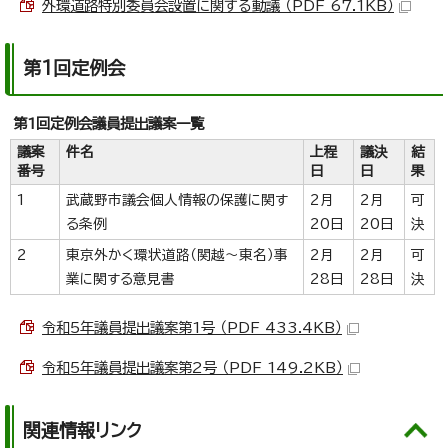
外環道路特別委員会設置に関する動議 （PDF 67.1KB）
第1回定例会
第1回定例会議員提出議案一覧
議案
件名
上程
議決
結
番号
日
日
果
1
武蔵野市議会個人情報の保護に関す
2月
2月
可
る条例
20日
20日
決
2
東京外かく環状道路（関越～東名）事
2月
2月
可
業に関する意見書
28日
28日
決
令和5年議員提出議案第1号 （PDF 433.4KB）
令和5年議員提出議案第2号 （PDF 149.2KB）
関連情報リンク