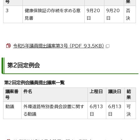
号
果
3
健康保険証の存続を求める意
9月20
9月20
否
見書
日
日
決
令和5年議員提出議案第3号 （PDF 93.5KB）
第2回定例会
第2回定例会議員提出議案一覧
議案番
件名
上程日
議決日
結
号
果
動議
外環道路特別委員会設置に関す
6月13
6月13
可
る動議
日
日
決