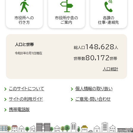
市役所への
市役所庁舎の
各課の
行き方
ご案内
仕事・連絡先
人口と世帯
148,628
総人口
人
令和8年8月1日現在
80,172
世帯数
世帯
人口統計
このサイトについて
個人情報の取り扱い
サイトの利用ガイド
ご意見・問い合わせ
携帯電話版