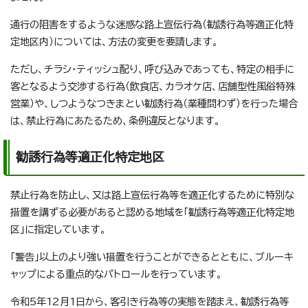
通行の阻害をするような迷惑な路上宣伝行為（勧誘行為等適正化特
定地区内）については、方法の変更を要請します。
ただし、チラシ・ティッシュ配り、呼び込みであっても、特定の相手に
客となるよう交渉する行為（飲食店、カラオケ店、店舗型性風俗特殊
営業）や、しつようなつきまとい勧誘行為（業種問わず）を行った場合
は、禁止行為にあたるため、条例違反となります。
勧誘行為等適正化特定地区
禁止行為を防止し、又は路上宣伝行為等を適正化するために特別な
措置を講ずる必要があると認める地域を「勧誘行為等適正化特定地
区」に指定しています。
「警告」以上のより強い措置を行うことができるとともに、ブルーキ
ャップによる重点的なパトロールを行っています。
令和5年12月1日から、客引き行為等の実態を踏まえ、勧誘行為等