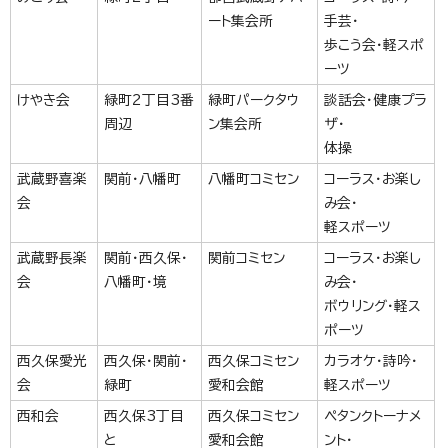
ート集会所
手芸・
歩こう会・軽スポ
ーツ
けやき会
緑町2丁目3番
緑町パークタウ
談話会・健康プラ
周辺
ン集会所
ザ・
体操
武蔵野喜楽
関前・八幡町
八幡町コミセン
コーラス・お楽し
会
み会・
軽スポーツ
武蔵野長楽
関前・西久保・
関前コミセン
コーラス・お楽し
会
八幡町・境
み会・
ボウリング・軽ス
ポーツ
西久保愛光
西久保・関前・
西久保コミセン
カラオケ・詩吟・
会
緑町
愛和会館
軽スポーツ
西和会
西久保3丁目
西久保コミセン
ペタンクトーナメ
と
愛和会館
ント・