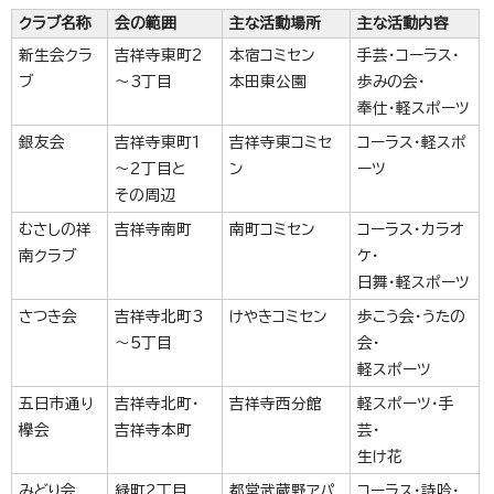
クラブ名称
会の範囲
主な活動場所
主な活動内容
新生会クラ
吉祥寺東町2
本宿コミセン
手芸・コーラス・
ブ
～3丁目
本田東公園
歩みの会・
奉仕・軽スポーツ
銀友会
吉祥寺東町1
吉祥寺東コミセ
コーラス・軽スポ
～2丁目と
ン
ーツ
その周辺
むさしの祥
吉祥寺南町
南町コミセン
コーラス・カラオ
南クラブ
ケ・
日舞・軽スポーツ
さつき会
吉祥寺北町3
けやきコミセン
歩こう会・うたの
～5丁目
会・
軽スポーツ
五日市通り
吉祥寺北町・
吉祥寺西分館
軽スポーツ・手
欅会
吉祥寺本町
芸・
生け花
みどり会
緑町2丁目
都営武蔵野アパ
コーラス・詩吟・