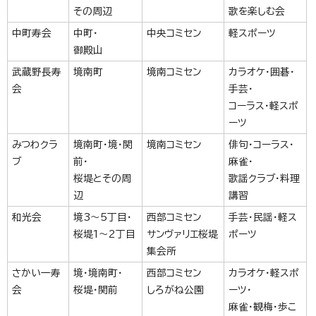
その周辺
歌を楽しむ会
中町寿会
中町・
中央コミセン
軽スポーツ
御殿山
武蔵野長寿
境南町
境南コミセン
カラオケ・囲碁・
会
手芸・
コーラス・軽スポ
ーツ
みつわクラ
境南町・境・関
境南コミセン
俳句・コーラス・
ブ
前・
麻雀・
桜堤とその周
歌謡クラブ・料理
辺
講習
和光会
境3～5丁目・
西部コミセン
手芸・民謡・軽ス
桜堤1～2丁目
サンヴァリエ桜堤
ポーツ
集会所
さかい一寿
境・境南町・
西部コミセン
カラオケ・軽スポ
会
桜堤・関前
しろがね公園
ーツ・
麻雀・観梅・歩こ