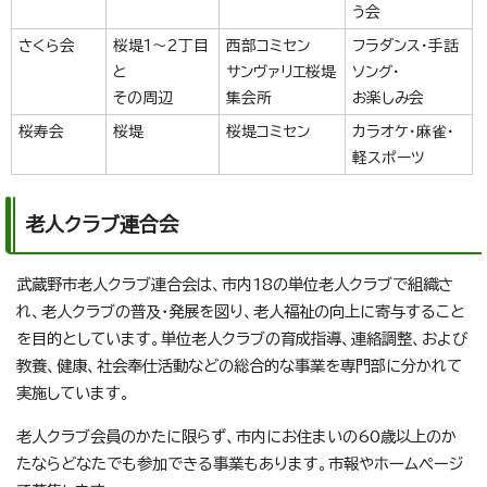
う会
さくら会
桜堤1～2丁目
西部コミセン
フラダンス・手話
と
サンヴァリエ桜堤
ソング・
その周辺
集会所
お楽しみ会
桜寿会
桜堤
桜堤コミセン
カラオケ・麻雀・
軽スポーツ
老人クラブ連合会
武蔵野市老人クラブ連合会は、市内18の単位老人クラブで組織さ
れ、老人クラブの普及・発展を図り、老人福祉の向上に寄与すること
を目的としています。単位老人クラブの育成指導、連絡調整、および
教養、健康、社会奉仕活動などの総合的な事業を専門部に分かれて
実施しています。
老人クラブ会員のかたに限らず、市内にお住まいの60歳以上のか
たならどなたでも参加できる事業もあります。市報やホームページ