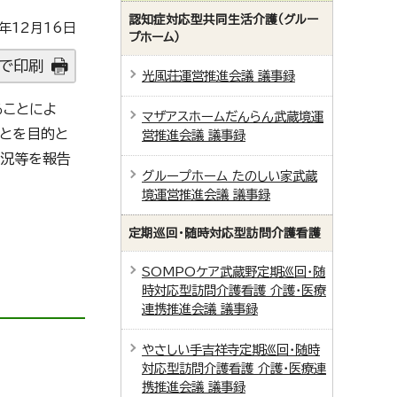
認知症対応型共同生活介護（グルー
年12月16日
プホーム）
で印刷
光風荘運営推進会議 議事録
ることによ
マザアスホームだんらん武蔵境運
ことを目的と
営推進会議 議事録
状況等を報告
グループホーム たのしい家武蔵
境運営推進会議 議事録
定期巡回・随時対応型訪問介護看護
SOMPOケア武蔵野定期巡回・随
時対応型訪問介護看護 介護・医療
連携推進会議 議事録
やさしい手吉祥寺定期巡回・随時
対応型訪問介護看護 介護・医療連
携推進会議 議事録