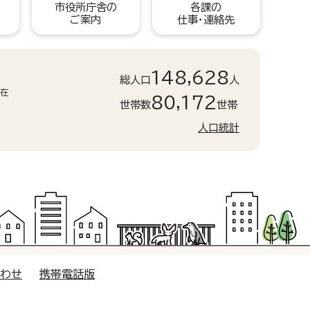
市役所庁舎の
各課の
ご案内
仕事・連絡先
148,628
総人口
人
現在
80,172
世帯数
世帯
人口統計
合わせ
携帯電話版