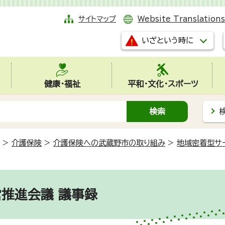
サイトマップ
Website Translations
いざという時に
健康・福祉
平和・文化・スポーツ
>
介護保険
>
介護保険への武蔵野市の取り組み
>
地域密着型サ
営推進会議 議事録