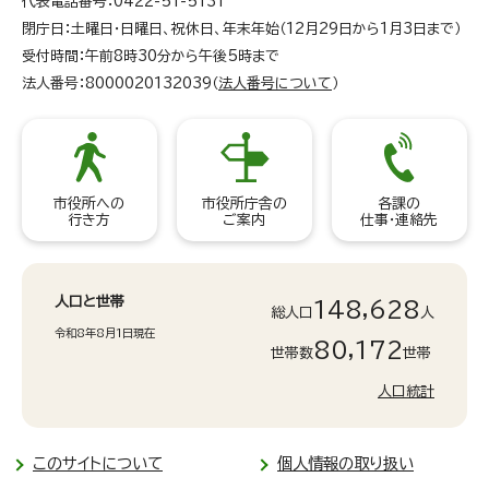
代表電話番号：0422-51-5131
閉庁日：土曜日・日曜日、祝休日、年末年始（12月29日から1月3日まで）
受付時間：午前8時30分から午後5時まで
法人番号：8000020132039（
法人番号について
）
市役所への
市役所庁舎の
各課の
行き方
ご案内
仕事・連絡先
人口と世帯
148,628
総人口
人
令和8年8月1日現在
80,172
世帯数
世帯
人口統計
このサイトについて
個人情報の取り扱い