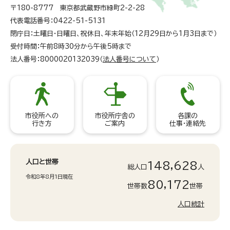
〒180-8777 東京都武蔵野市緑町2-2-28
代表電話番号：0422-51-5131
閉庁日：土曜日・日曜日、祝休日、年末年始（12月29日から1月3日まで）
受付時間：午前8時30分から午後5時まで
法人番号：8000020132039（
法人番号について
）
市役所への
市役所庁舎の
各課の
行き方
ご案内
仕事・連絡先
人口と世帯
148,628
総人口
人
令和8年8月1日現在
80,172
世帯数
世帯
人口統計