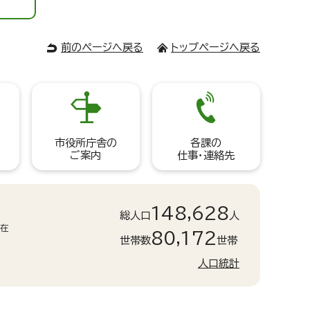
前のページへ戻る
トップページへ戻る
市役所庁舎の
各課の
ご案内
仕事・連絡先
148,628
総人口
人
現在
80,172
世帯数
世帯
人口統計