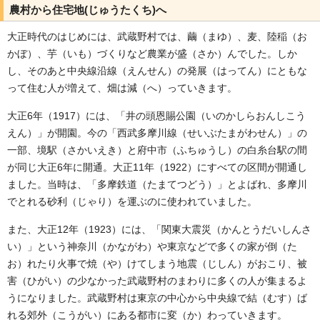
農村から住宅地(じゅうたくち)へ
大正時代のはじめには、武蔵野村では、繭（まゆ）、麦、陸稲（お
かぼ）、芋（いも）づくりなど農業が盛（さか）んでした。しか
し、そのあと中央線沿線（えんせん）の発展（はってん）にともな
って住む人が増えて、畑は減（へ）っていきます。
大正6年（1917）には、「井の頭恩賜公園（いのかしらおんしこう
えん）」が開園。今の「西武多摩川線（せいぶたまがわせん）」の
一部、境駅（さかいえき）と府中市（ふちゅうし）の白糸台駅の間
が同じ大正6年に開通。大正11年（1922）にすべての区間が開通し
ました。当時は、「多摩鉄道（たまてつどう）」とよばれ、多摩川
でとれる砂利（じゃり）を運ぶのに使われていました。
また、大正12年（1923）には、「関東大震災（かんとうだいしんさ
い）」という神奈川（かながわ）や東京などで多くの家が倒（た
お）れたり火事で焼（や）けてしまう地震（じしん）がおこり、被
害（ひがい）の少なかった武蔵野村のまわりに多くの人が集まるよ
うになりました。武蔵野村は東京の中心から中央線で結（むす）ば
れる郊外（こうがい）にある都市に変（か）わっていきます。