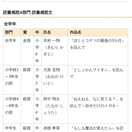
読書感想A部門 読書感想文
全学年
部門
賞
年
氏名
作品名
全学年
金賞
小
木村 一翔
『ぼくとコテツの最後の3カ月』
学
（きむら か
を読んで
6
ずと）
年
小学校1
銀賞
小
大賀 圭翔
「としょかんライオン」を読ん
～3年生
学
（おおが け
で
の部
3
いと）
年
小学校4
銀賞
小
田中 翔太
「ねえねえ、なに見てる？」を
～6年生
学
（たなか し
読んで～自分だけのメガネ～
の部
4
ょうた）
年
中学生
銀賞
中
赤穂 希英
『もしも魔法が使えたら』を読