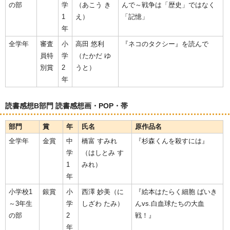
の部
学
（あこう き
んで～戦争は「歴史」ではなく
1
え）
「記憶」
年
全学年
審査
小
高田 悠利
『ネコのタクシー』を読んで
員特
学
（たかだ ゆ
別賞
2
うと）
年
読書感想B部門 読書感想画・POP・帯
部門
賞
年
氏名
原作品名
全学年
金賞
中
橋富 すみれ
『杉森くんを殺すには』
学
（はしとみ す
1
みれ）
年
小学校1
銀賞
小
西澤 妙美（に
『絵本はたらく細胞 ばいき
～3年生
学
しざわ たみ）
んvs.白血球たちの大血
の部
2
戦！』
年