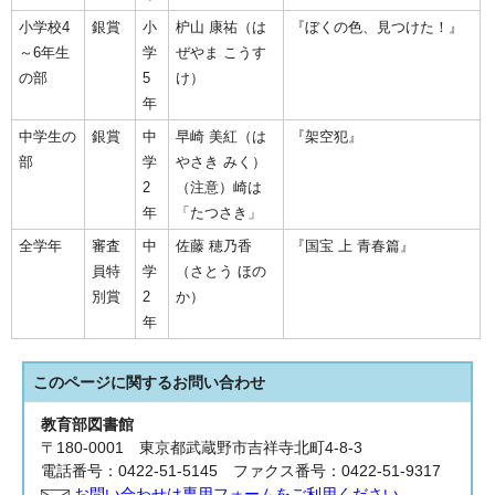
小学校4
銀賞
小
枦山 康祐（は
『ぼくの色、見つけた！』
～6年生
学
ぜやま こうす
の部
5
け）
年
中学生の
銀賞
中
早崎 美紅（は
『架空犯』
部
学
やさき みく）
2
（注意）崎は
年
「たつさき」
全学年
審査
中
佐藤 穂乃香
『国宝 上 青春篇』
員特
学
（さとう ほの
別賞
2
か）
年
このページに関する
お問い合わせ
教育部図書館
〒180-0001 東京都武蔵野市吉祥寺北町4-8-3
電話番号：0422-51-5145 ファクス番号：0422-51-9317
お問い合わせは専用フォームをご利用ください。