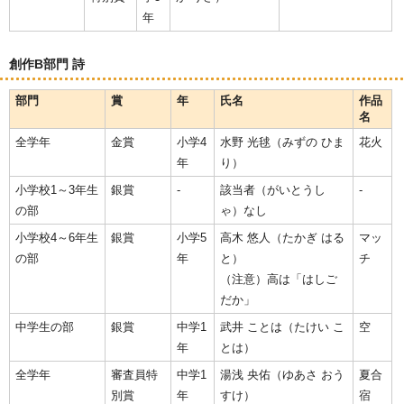
年
創作B部門 詩
部門
賞
年
氏名
作品
名
全学年
金賞
小学4
水野 光毬（みずの ひま
花火
年
り）
小学校1～3年生
銀賞
-
該当者（がいとうし
-
の部
ゃ）なし
小学校4～6年生
銀賞
小学5
高木 悠人（たかぎ はる
マッ
の部
年
と）
チ
（注意）高は「はしご
だか」
中学生の部
銀賞
中学1
武井 ことは（たけい こ
空
年
とは）
全学年
審査員特
中学1
湯浅 央佑（ゆあさ おう
夏合
別賞
年
すけ）
宿