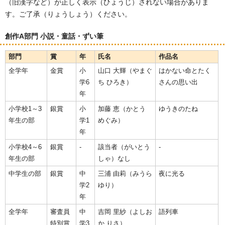
（旧漢字など）が正しく表示（ひょうじ）されない場合がありま
す。ご了承（りょうしょう）ください。
創作A部門 小説・童話・ずい筆
部門
賞
年
氏名
作品名
全学年
金賞
小
山口 大輝（やまぐ
はかない命とたく
学6
ち ひろき）
さんの思い出
年
小学校1～3
銀賞
小
加藤 恵（かとう
ゆうきのたね
年生の部
学1
めぐみ）
年
小学校4～6
銀賞
-
該当者（がいとう
-
年生の部
しゃ）なし
中学生の部
銀賞
中
三浦 由莉（みうら
夜に光る
学2
ゆり）
年
全学年
審査員
中
吉岡 里紗（よしお
語列車
特別賞
学3
か りさ）