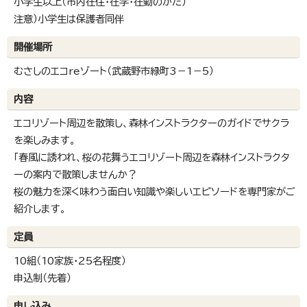
小学生以上（市内在住・在学・在勤のかた）
注意）小学生は保護者同伴
開催場所
むさしのエコreゾート（武蔵野市緑町3－1－5）
内容
エコリゾート周辺を散策し、森林インストラクターのガイドでサクラ
を楽しみます。
「春風に誘われ、桜の花舞うエコリゾート周辺を森林インストラクタ
ーの案内で散策しませんか？
桜の魅力を深く味わう面白い知識や楽しいエピソードを専門家がご
紹介します。
定員
10組（10家族・25名程度）
申込制（先着）
申し込み