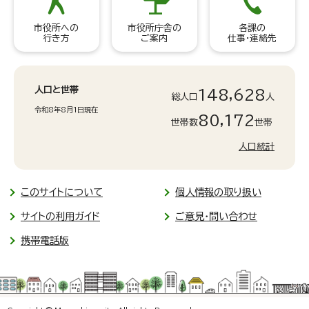
市役所への
市役所庁舎の
各課の
行き方
ご案内
仕事・連絡先
人口と世帯
148,628
総人口
人
令和8年8月1日現在
80,172
世帯数
世帯
人口統計
このサイトについて
個人情報の取り扱い
サイトの利用ガイド
ご意見・問い合わせ
携帯電話版