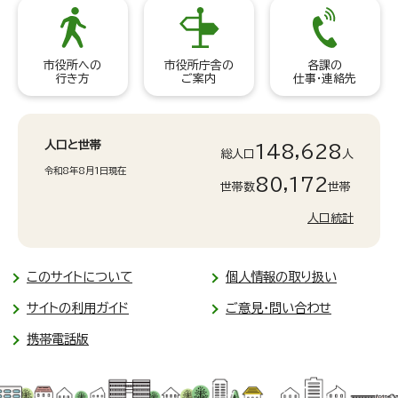
市役所への
市役所庁舎の
各課の
行き方
ご案内
仕事・連絡先
人口と世帯
148,628
総人口
人
令和8年8月1日現在
80,172
世帯数
世帯
人口統計
このサイトについて
個人情報の取り扱い
サイトの利用ガイド
ご意見・問い合わせ
携帯電話版